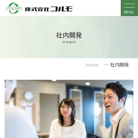
Skip
to
MENU
content
社内開発
In-house
ー
社内開発
Home